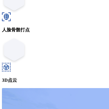
人脸骨骼打点
3D点云